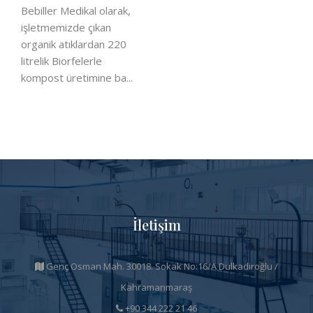
Bebiller Medikal olarak,
işletmemizde çıkan
organik atıklardan 220
litrelik Biorfelerle
kompost üretimine ba...
İletişim
Genç Osman Mah. 30018. Sokak No:16/A Dulkadiroğlu /
Kahramanmaraş
+90 344 222 21 46