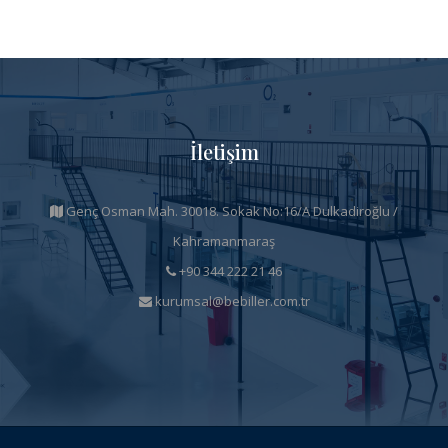
İletişim
Genç Osman Mah. 30018. Sokak No:16/A Dulkadiroğlu /
Kahramanmaraş
+90 344 222 21 46
kurumsal@bebiller.com.tr