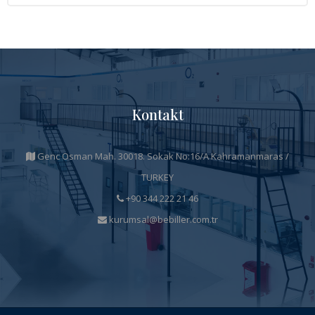
Kontakt
Genc Osman Mah. 30018. Sokak No:16/A Kahramanmaras /
TURKEY
+90 344 222 21 46
kurumsal@bebiller.com.tr