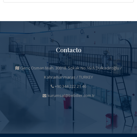
Contacto
Genç Osman Mah. 30018. Sokak No:16/A Dulkadiroğlu /
Kahramanmaras / TURKEY
+90 344 222 21 46
kurumsal@bebiller.com.tr